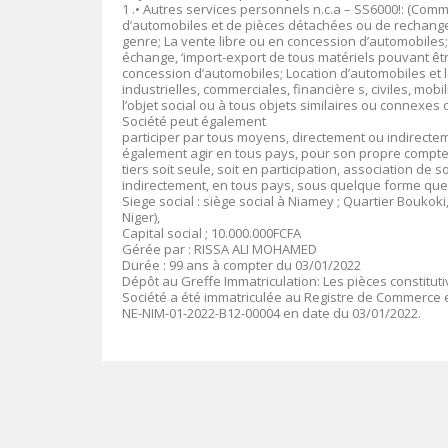
1 .• Autres services personnels n.c.a – SS6000!: (Com
d’automobiles et de pièces détachées ou de rechange
genre; La vente libre ou en concession d’automobiles
échange, ‘import-export de tous matériels pouvant être
concession d’automobiles; Location d’automobiles et 
industrielles, commerciales, financière s, civiles, mo
l’objet social ou à tous objets similaires ou connexes 
Société peut également
participer par tous moyens, directement ou indirectem
également agir en tous pays, pour son propre compte
tiers soit seule, soit en participation, association de
indirectement, en tous pays, sous quelque forme que ce
Siege social : siège social à Niamey ; Quartier Boukoki
Niger),
Capital social ; 10.000.000FCFA
Gérée par : RISSA ALI MOHAMED
Durée : 99 ans à compter du 03/01/2022
Dépôt au Greffe Immatriculation: Les pièces constitut
Société a été immatriculée au Registre de Commerce e
NE-NIM-01-2022-B12-00004 en date du 03/01/2022.