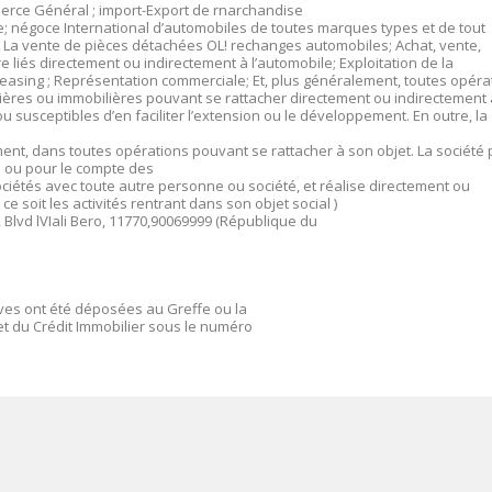
merce Général ; import-Export de rnarchandise
; négoce International d’automobiles de toutes marques types et de tout
; La vente de pièces détachées OL! rechanges automobiles; Achat, vente,
 liés directement ou indirectement à l’automobile; Exploitation de la
leasing ; Représentation commerciale; Et, plus généralement, toutes opéra
bilières ou immobilières pouvant se rattacher directement ou indirectement 
ou susceptibles d’en faciliter l’extension ou le développement. En outre, la
ent, dans toutes opérations pouvant se rattacher à son objet. La société 
 ou pour le compte des
 sociétés avec toute autre personne ou société, et réalise directement ou
 soit les activités rentrant dans son objet social )
, Blvd lVIali Bero, 11770,90069999 (République du
ives ont été déposées au Greffe ou la
t du Crédit Immobilier sous le numéro