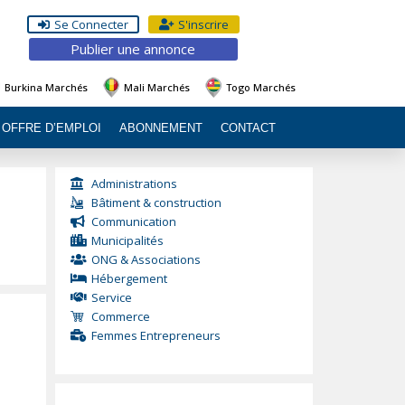
Se Connecter
S'inscrire
Publier une annonce
Burkina Marchés
Mali Marchés
Togo Marchés
OFFRE D’EMPLOI
ABONNEMENT
CONTACT
Administrations
Bâtiment & construction
Communication
Municipalités
ONG & Associations
Hébergement
Service
Commerce
Femmes Entrepreneurs