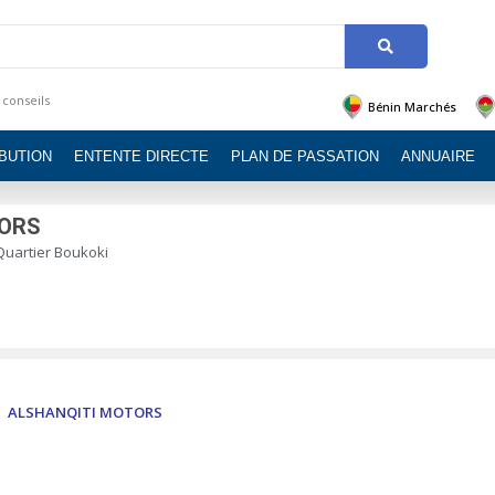
 conseils
Bénin Marchés
IBUTION
ENTENTE DIRECTE
PLAN DE PASSATION
ANNUAIRE
TORS
 Quartier Boukoki
ALSHANQITI MOTORS