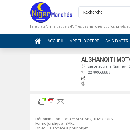
1ère plateforme d'appels d'offres des marchés publics, privés et
ACCUEIL
APPEL D’OFFRE
AVIS D’ATTR
ALSHANQITI MO
siège social à Niamey ;
22790069999
Dénomination Sociale: ALSHANQITI MOTORS
Forme Juridique : SARL
Objet : La société a pour objet: