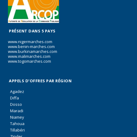
PRÉSENT DANS 5 PAYS
www.nigermarches.com
www.benin-marches.com
www.burkinamarches.com
www.malimarches.com
www.togomarches.com
APPELS D’OFFRES PAR RÉGION
Agadez
Diffa
Dosso
Maradi
Niamey
Tahoua
Tillabéri
Zinder