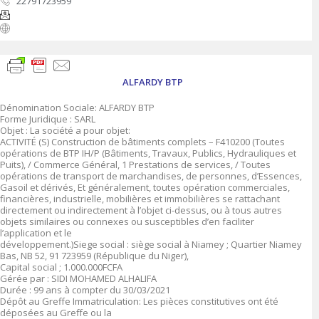
22791723959
ALFARDY BTP
Dénomination Sociale: ALFARDY BTP
Forme Juridique : SARL
Objet : La société a pour objet:
ACTIVITÉ (S) Construction de bâtiments complets – F410200 (Toutes
opérations de BTP IH/P (Bâtiments, Travaux, Publics, Hydrauliques et
Puits), / Commerce Général, 1 Prestations de services, / Toutes
opérations de transport de marchandises, de personnes, d’Essences,
Gasoil et dérivés, Et généralement, toutes opération commerciales,
financières, industrielle, mobilières et immobilières se rattachant
directement ou indirectement à l’objet ci-dessus, ou à tous autres
objets similaires ou connexes ou susceptibles d’en faciliter
l’application et le
développement.)Siege social : siège social à Niamey ; Quartier Niamey
Bas, NB 52, 91 723959 (République du Niger),
Capital social ; 1.000.000FCFA
Gérée par : SIDI MOHAMED ALHALIFA
Durée : 99 ans à compter du 30/03/2021
Dépôt au Greffe Immatriculation: Les pièces constitutives ont été
déposées au Greffe ou la