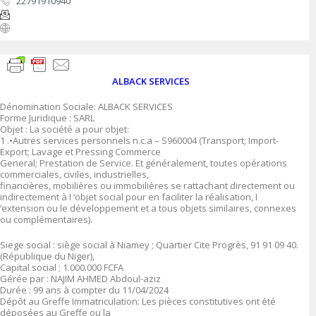
22791910940
ALBACK SERVICES
Dénomination Sociale: ALBACK SERVICES
Forme Juridique : SARL
Objet : La société a pour objet:
1 .•Autres services personnels n.c.a – S960004 (Transport; Import-
Export; Lavage et Pressing Commerce
General; Prestation de Service. Et généralement, toutes opérations
commerciales, civiles, industrielles,
financières, mobilières ou immobilières se rattachant directement ou
indirectement à I ‘objet social pour en faciliter la réalisation, I
‘extension ou le développement et a tous objets similaires, connexes
ou complémentaires).
Siege social : siège social à Niamey ; Quartier Cite Progrès, 91 91 09 40.
(République du Niger),
Capital social ; 1.000.000 FCFA
Gérée par : NAJIM AHMED Abdoul-aziz
Durée : 99 ans à compter du 11/04/2024
Dépôt au Greffe Immatriculation: Les pièces constitutives ont été
déposées au Greffe ou la