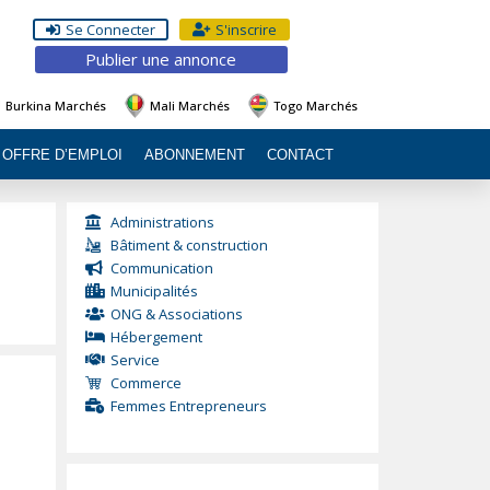
Se Connecter
S'inscrire
Publier une annonce
Burkina Marchés
Mali Marchés
Togo Marchés
OFFRE D’EMPLOI
ABONNEMENT
CONTACT
Administrations
Bâtiment & construction
Communication
Municipalités
ONG & Associations
Hébergement
Service
Commerce
Femmes Entrepreneurs