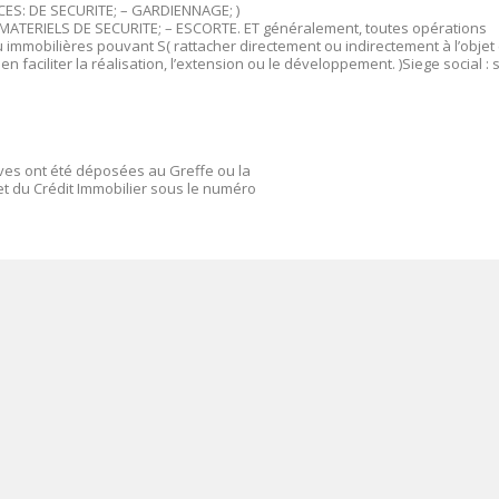
ICES: DE SECURITE; – GARDIENNAGE; )
MATERIELS DE SECURITE; – ESCORTE. ET généralement, toutes opérations
u immobilières pouvant S( rattacher directement ou indirectement à l’objet 
 faciliter la réalisation, l’extension ou le développement. )Siege social : 
ives ont été déposées au Greffe ou la
t du Crédit Immobilier sous le numéro