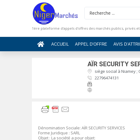
1ère plateforme d'appels d'offres des marchés publics, privés et
ACCUEIL
APPEL D’OFFRE
AVIS D’ATTR
AÏR SECURITY SE
siège social à Niamey ;
22796474131
Dénomination Sociale: AÏR SECURITY SERVICES
Forme Juridique : SARL
Objet : La société a pour objet: