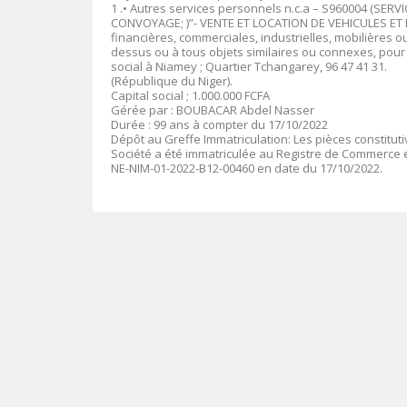
1 .• Autres services personnels n.c.a – S960004 (SERV
CONVOYAGE; )”- VENTE ET LOCATION DE VEHICULES ET 
financières, commerciales, industrielles, mobilières o
dessus ou à tous objets similaires ou connexes, pour en
social à Niamey ; Quartier Tchangarey, 96 47 41 31.
(République du Niger).
Capital social ; 1.000.000 FCFA
Gérée par : BOUBACAR Abdel Nasser
Durée : 99 ans à compter du 17/10/2022
Dépôt au Greffe Immatriculation: Les pièces constitut
Société a été immatriculée au Registre de Commerce e
NE-NIM-01-2022-B12-00460 en date du 17/10/2022.