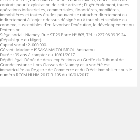
contrats pour l’exploitation de cette activité ; Et généralement, toutes
opérations industrielles, commerciales, financières, mobilières,
immobilières et toutes études pouvant se rattacher directement ou
indirectement à l’objet cidessus désigné ou à tout objet similaire ou
connexe, susceptibles d’en favoriser l’exécution, le développement ou
l’extension.
Siège social :
Niamey, Rue ST 29 Porte N° 805, Tél. : +227 96 99 39 24
(République du Niger).
Capital social
: 2.
.000.000
.
Gérant
:
Madame ISSAKA MAIZOUMBOU Aminatou
Durée
: 99 ans à compter du 10/01/2017
Dépôt Légal
: Dépôt de deux expéditions au Greffe du Tribunal de
Grande Instance Hors Classes de Niamey et la société est
immatriculée au Registre de Commerce et du Crédit Immobilier sous le
numéro
RCCM-NI-NIA-2017-B-105 du 10/01/2017.