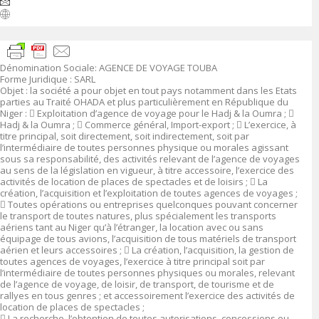
Dénomination Sociale
:
AGENCE DE VOYAGE TOUBA
Forme Juridique
: SARL
Objet
:
la société a pour objet en tout pays notamment dans les Etats
parties au Traité OHADA et plus particulièrement en République du
Niger :

Exploitation d’agence de voyage pour le Hadj & la Oumra ;

Hadj & la Oumra ;

Commerce général, Import-export ;

L’exercice, à
titre principal, soit directement, soit indirectement, soit par
l’intermédiaire de toutes personnes physique ou morales agissant
sous sa responsabilité, des activités relevant de l’agence de voyages
au sens de la législation en vigueur, à titre accessoire, l’exercice des
activités de location de places de spectacles et de loisirs ;

La
création, l’acquisition et l’exploitation de toutes agences de voyages ;

Toutes opérations ou entreprises quelconques pouvant concerner
le transport de toutes natures, plus spécialement les transports
aériens tant au Niger qu’à l’étranger, la location avec ou sans
équipage de tous avions, l’acquisition de tous matériels de transport
aérien et leurs accessoires ;

La création, l’acquisition, la gestion de
toutes agences de voyages, l’exercice à titre principal soit par
l’intermédiaire de toutes personnes physiques ou morales, relevant
de l’agence de voyage, de loisir, de transport, de tourisme et de
rallyes en tous genres ; et accessoirement l’exercice des activités de
location de places de spectacles ;

La recherche, l’obtention de toutes autorisations, concessions ou