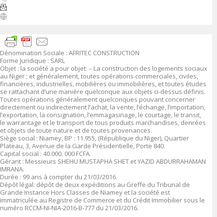
Dénomination Sociale :
AFRITEC CONSTRUCTION
Forme Juridique : SARL
Objet : la société a pour objet:
– La construction des logements sociaux
au Niger ; et généralement, toutes opérations commerciales, civiles,
financières, industrielles, mobilières ou immobilières, et toutes études
se rattachant d’une manière quelconque aux objets ci-dessus définis.
Toutes opérations généralement quelconques pouvant concerner
directement ou indirectement l’achat, la vente, l’échange, l’importation,
l’exportation, la consignation, l’emmagasinage, le courtage, le transit,
le warrantage et le transport de tous produits marchandises, denrées
et objets de toute nature et de toutes provenances.
Siège social :
Niamey, BP : 11.955, (République du Niger), Quartier
Plateau, 3, Avenue de la Garde Présidentielle, Porte 840.
Capital social : 40.000. 000 FCFA.
Gérant :
Messieurs SHEHU MUSTAPHA SHET et YAZID ABDURRAHAMAN
IMRANA
.
Durée : 99 ans à compter du 21/03/2016.
Dépôt légal: dépôt de deux expéditions au Greffe du Tribunal de
Grande Instance Hors Classes de Niamey et la société est
immatriculée au Registre de Commerce et du Crédit Immobilier sous le
numéro RCCM-NI-NIA-2016-B-777 du 21/03/2016.