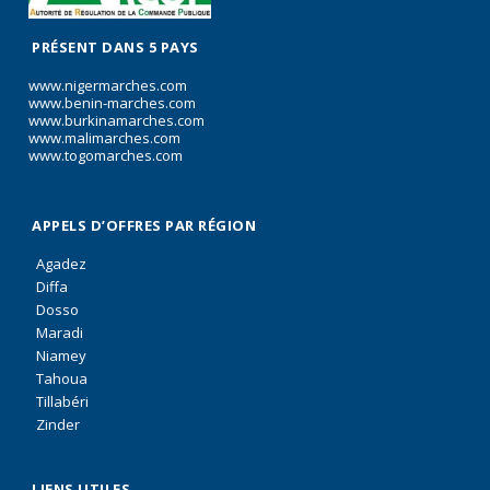
PRÉSENT DANS 5 PAYS
www.nigermarches.com
www.benin-marches.com
www.burkinamarches.com
www.malimarches.com
www.togomarches.com
APPELS D’OFFRES PAR RÉGION
Agadez
Diffa
Dosso
Maradi
Niamey
Tahoua
Tillabéri
Zinder
LIENS UTILES