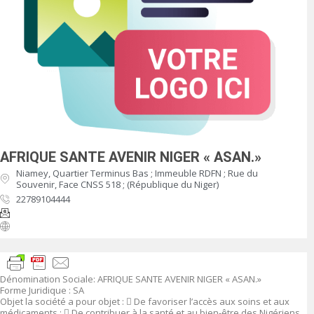
AFRIQUE SANTE AVENIR NIGER « ASAN.»
Niamey, Quartier Terminus Bas ; Immeuble RDFN ; Rue du
Souvenir, Face CNSS 518 ; (République du Niger)
22789104444
Dénomination Sociale
:
AFRIQUE SANTE AVENIR NIGER « ASAN.»
Forme Juridique
: SA
Objet
la société a pour objet :

De favoriser l’accès aux soins et aux
médicaments ;

De contribuer à la santé et au bien-être des Nigériens