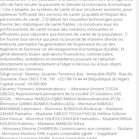
afin de faire reculer la pauvreté et stimuler la croissance économique
;

De s’adapter au système de santé et aux structures existants, pour
optimiser l’efficacité des services de santé, la qualité et l’impact des
personnels de santé ;

D’utiliser les nouvelles technologies pour
fournir des statistiques de santé fiables, co-construire avec les
professionnels de santé locaux des solutions innovantes et
efficientes pour répondre aux besoins de santé de la population ;

De fournir tout service qui peut ou pourrait de manière directe ou
indirecte, permettre l’augmentation de l’espérance de vie des
Nigériens et favoriser un développement économique durable ; Et
généralement, toutes opérations financières, commerciales,
industrielles, mobilières et immobilières pouvant se rattacher
directement ou indirectement à l’objet ci-dessus ou à tous objets
similaires ou connexes.
Siège social :
Niamey, Quartier Terminus Bas ; Immeuble RDFN ; Rue du
Souvenir, Face CNSS 518 ; Tél : +227 89 10 44 44 (République du Niger
)
Capital social
: 10.000.000
Gérants:
Premiers Administrateurs :
–
Monsieur Vincent TOSSA
GBEGO, Représentant permanent de la société ST Solutions SAS.
(DGA).
–
Monsieur AMADOU DJIBO MAIGA Abdourahamane (PCA)
–
Monsieur GARBA ADAMOU Kalidou (DG)
–
Monsieur KABAOU
MAHAMAN Salymatou
–
Monsieur BOBAOUA Boubacar
–
Madame
ZAHADI Ramatou
–
Madame GBEGO TOSSA PASCAL Hélène Sidonie
Devi Haoua
–
Monsieur HALIDOU DAOUDA Hamadou
–
Madame MAGA
DOUDOU Katimou
–
Madame AMADOU Adiza
–
Monsieur Etienne CHAMPION.
Commissaires aux comptes :
–
Titulaire
: Monsieur Nouhou TARI, Expert-comptable agréé.
–
Suppléant :
Monsieur Ousmane SIDIBE, Expert comptable agréé.