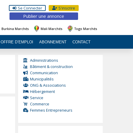
Se Connecter
S'inscrire
Publier une annonce
Burkina Marchés
Mali Marchés
Togo Marchés
OFFRE D’EMPLOI
ABONNEMENT
CONTACT
Administrations
Bâtiment & construction
Communication
Municipalités
ONG & Associations
Hébergement
Service
Commerce
Femmes Entrepreneurs