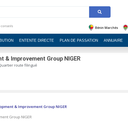
 conseils
Bénin Marchés
IBUTION
ENTENTE DIRECTE
PLAN DE PASSATION
ANNUAIRE
nt & Improvement Group NIGER
Quartier route filingué
lopment & Improvement Group NIGER
ement Group NIGER