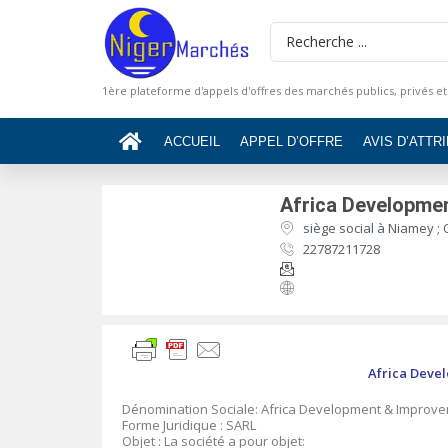
1ère plateforme d'appels d'offres des marchés publics, privés et
ACCUEIL
APPEL D’OFFRE
AVIS D’ATTR
Africa Developme
siège social à Niamey ; 
22787211728
Africa Deve
Dénomination Sociale: Africa Development & Improv
Forme Juridique : SARL
Objet : La société a pour objet: