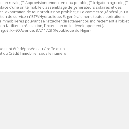
tion rurale; )'” Approvisionnement en eau potable; )'” Irrigation agricole; )'”
n place d’une unité mobile d’assemblage de générateurs solaires et des
et l’exportation de tout produit non prohibé; )”’ Le commerce général; )n’ La
station de service )n’ BTP/Hydraulique. Et généralement, toutes opérations
u immobilières pouvant se rattacher directement ou indirectement à l’objet 
 faciliter la réalisation, l’extension ou le développement.).
ilingué, RF-90 Avenue, 87211728 (République du Niger),
ives ont été déposées au Greffe ou la
t du Crédit Immobilier sous le numéro