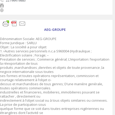
22796419885
AEG-GROUPE
Dénomination Sociale: AEG-GROUPE
Forme Juridique : SARLU
Objet : La société a pour objet:
1 .•Autres services personnels n.c.a S960004 (Hydraulique ;
Electrification solaire ; Forage; –
Prestation de services ; Commerce général; L’importation: l’exportation
la réexportation de tous
produits ,marchandises ,denrées et objets de toute provenance ,la
negoce internationale sous toutes
ses formes et toutes opérations représentation, commission et
courtage relativement à l’objet ci-
dessus et marchandises de tous genres; D’une manière genérale,
toutes opérations commerciales.
industrielles et financieres, mobilieres, immobilieres pouvant se
rattacher , directement ou
indirectement à l’objet social ou à tous objets similaires ou connexes.
La prise de participation sous
quelque forme que ce soit dans toutes entreprises nigériennes ou
étrangères dont l’activité se