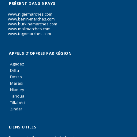
PRÉSENT DANS 5 PAYS
www.nigermarches.com
www.benin-marches.com
www.burkinamarches.com
www.malimarches.com
www.togomarches.com
APPELS D’OFFRES PAR RÉGION
Agadez
Diffa
Dosso
Maradi
Niamey
Tahoua
Tillabéri
Zinder
LIENS UTILES