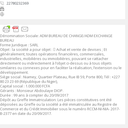
22780232369
Dénomination Sociale
:
ADM BUREAU DE CHANGE/ADM EXCHANGE
BUREAU
Forme Juridique
: SARL
Objet
:
la société a pour objet :

Achat et vente de devises ; Et
généralement, toutes opérations financières, commerciales,
industrielles, mobilières ou immobilières, pouvant se rattacher
directement ou indirectement à l’objet ci-dessus ou à tous objets
similaires ou connexes pour en faciliter la réalisation, l’extension ou le
développement.
Siège social
:
Niamey,
Quartier Plateau, Rue IB 59, Porte 800, Tél : +227
80 23 23 69 (République du Niger),
Capital social
: 1.000
.000
FCFA
Gérants
:
Monsieur
Abdoulaye DIOP.
Durée
: 99 ans à compter du 20/09/2017
Dépôt au Greffe Immatriculation
:
Les pièces constitutives ont été
déposées au Greffe ou la société a été immatriculée au Registre de
Commerce et du Crédit Immobilier sous le numéro
RCCM-NI-NIA- 2017-
B-2377 en date du 20/09/2017.