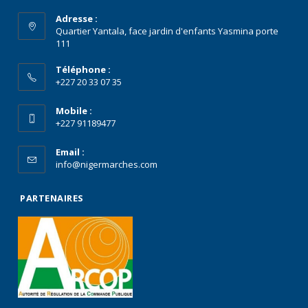
Adresse :
Quartier Yantala, face jardin d'enfants Yasmina porte
111
Téléphone :
+227 20 33 07 35
Mobile :
+227 91189477
Email :
info@nigermarches.com
PARTENAIRES