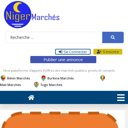
Se Connecter
S'inscrire
Publier une annonce
1ère plateforme d'appels d'offres des marchés publics, privés et conseils
Bénin Marchés
Burkina Marchés
Mali Marchés
Togo Marchés