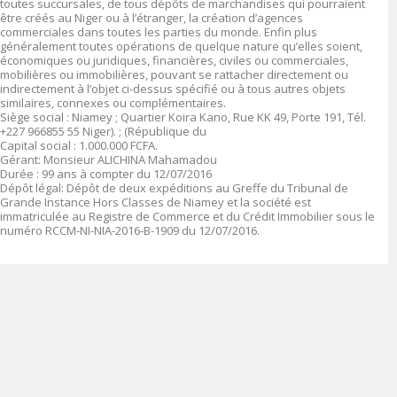
toutes succursales, de tous dépôts de marchandises qui pourraient
être créés au Niger ou à l’étranger, la création d’agences
commerciales dans toutes les parties du monde. Enfin plus
généralement toutes opérations de quelque nature qu’elles soient,
économiques ou juridiques, financières, civiles ou commerciales,
mobilières ou immobilières, pouvant se rattacher directement ou
indirectement à l’objet ci-dessus spécifié ou à tous autres objets
similaires, connexes ou complémentaires.
Siège social : Niamey ; Quartier Koira Kano, Rue KK 49, Porte 191, Tél.
+227 966855 55 Niger). ; (République du
Capital social : 1.000.000 FCFA.
Gérant: Monsieur ALICHINA Mahamadou
Durée : 99 ans à compter du 12/07/2016
Dépôt légal: Dépôt de deux expéditions au Greffe du Tribunal de
Grande Instance Hors Classes de Niamey et la société est
immatriculée au Registre de Commerce et du Crédit Immobilier sous le
numéro RCCM-NI-NIA-2016-B-1909 du 12/07/2016.