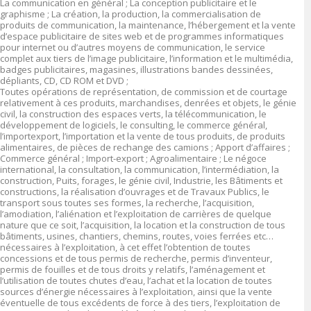
La communication en général ; La conception publicitaire et le
graphisme ; La création, la production, la commercialisation de
produits de communication, la maintenance, l’hébergement et la vente
d’espace publicitaire de sites web et de programmes informatiques
pour internet ou d’autres moyens de communication, le service
complet aux tiers de l’image publicitaire, l’information et le multimédia,
badges publicitaires, magasines, illustrations bandes dessinées,
dépliants, CD, CD ROM et DVD ;
Toutes opérations de représentation, de commission et de courtage
relativement à ces produits, marchandises, denrées et objets, le génie
civil, la construction des espaces verts, la télécommunication, le
développement de logiciels, le consulting, le commerce général,
l’importexport, l’importation et la vente de tous produits, de produits
alimentaires, de pièces de rechange des camions ; Apport d’affaires ;
Commerce général ; Import-export ; Agroalimentaire ; Le négoce
international, la consultation, la communication, l’intermédiation, la
construction, Puits, forages, le génie civil, Industrie, les Bâtiments et
constructions, la réalisation d’ouvrages et de Travaux Publics, le
transport sous toutes ses formes, la recherche, l’acquisition,
l’amodiation, l’aliénation et l’exploitation de carrières de quelque
nature que ce soit, l’acquisition, la location et la construction de tous
bâtiments, usines, chantiers, chemins, routes, voies ferrées etc…
nécessaires à l’exploitation, à cet effet l’obtention de toutes
concessions et de tous permis de recherche, permis d’inventeur,
permis de fouilles et de tous droits y relatifs, l’aménagement et
l’utilisation de toutes chutes d’eau, l’achat et la location de toutes
sources d’énergie nécessaires à l’exploitation, ainsi que la vente
éventuelle de tous excédents de force à des tiers, l’exploitation de