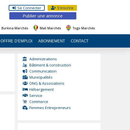
Se Connecter
S'inscrire
Publier une annonce
Burkina Marchés
Mali Marchés
Togo Marchés
OFFRE D’EMPLOI
ABONNEMENT
CONTACT
Administrations
Bâtiment & construction
Communication
Municipalités
ONG & Associations
Hébergement
Service
Commerce
Femmes Entrepreneurs