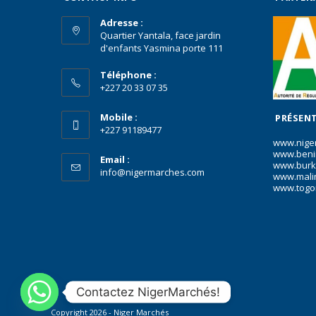
Adresse :
Quartier Yantala, face jardin
d'enfants Yasmina porte 111
Téléphone :
+227 20 33 07 35
Mobile :
PRÉSENT
+227 91189477
www.nige
www.beni
Email :
www.burk
info@nigermarches.com
www.mali
www.togo
Contactez NigerMarchés!
Copyright 2026 - Niger Marchés