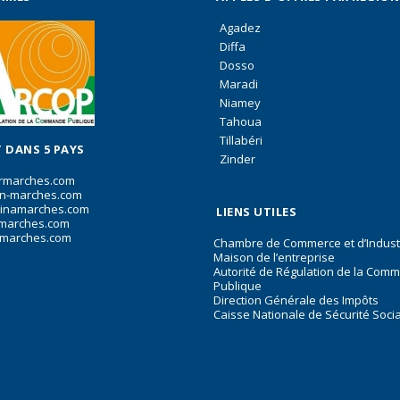
Agadez
Diffa
Dosso
Maradi
Niamey
Tahoua
Tillabéri
 DANS 5 PAYS
Zinder
rmarches.com
n-marches.com
inamarches.com
LIENS UTILES
marches.com
marches.com
Chambre de Commerce et d’Indust
Maison de l’entreprise
Autorité de Régulation de la Com
Publique
Direction Générale des Impôts
Caisse Nationale de Sécurité Soci