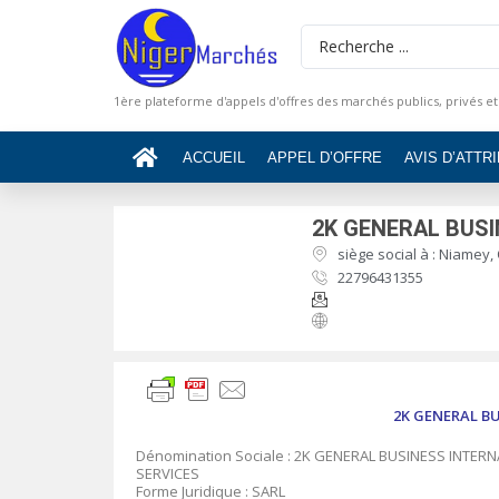
1ère plateforme d'appels d'offres des marchés publics, privés et
ACCUEIL
APPEL D’OFFRE
AVIS D’ATTR
2K GENERAL BUS
siège social à : Niamey,
22796431355
2K GENERAL B
Dénomination Sociale : 2K GENERAL BUSINESS INTER
SERVICES
Forme Juridique : SARL