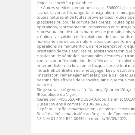
Objet : La société a pour objet:
1 .• Autres services personnels n.c.a – 5960004 ( Le co
l’achat, la vente, l’échange, la consignation, l’emmag
toutes natures et de toutes provenances; Toutes opér
grossistes ou pour le compte des clients; Toutes opér
opérations, représentation, commission et courtage r
représentation de toutes marques de produits finis, s
création, l’acquisition et l’exploitation de tous fond
marchandises de toute nature, sous quelque forme que c
opérations de manutention, de représentation, d’équi
prestation de tous services ou assistance technique c
circulation de véhicules automobiles destinés au tran
contrats pour l’exploitation des véhicules; – L’exploita
l’intermédiation ; la location et l’acquisition de tout 
industriel; L’entretien et le nettoyage Les prestations
l’installation, l’aménagement et la prise à bail de t
besoins des affaires de la société, ainsi que tous mat
nature. )
Siege social : siège social à : Niamey, Quartier Villa
(République du Niger).
Gérée par : MOUSSA AKOUSSA Abdoul karim et MALA
Durée : 99 ans à compter du 30/09/2022
Dépôt au Greffe Immatriculation: Les pièces constitut
Société a été immatriculée au Registre de Commerce e
NE-NIM-01-2022-B12-00439 en date du 30/09/2022.