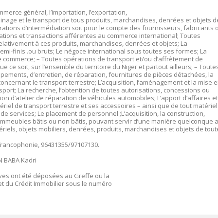
mmerce général, l’importation, l’exportation,
asinage et le transport de tous produits, marchandises, denrées et objets d
ations d’intermédiation soit pour le compte des fournisseurs, fabricants 
ations et transactions afférentes au commerce international; Toutes
elativement à ces produits, marchandises, denrées et objets; La
emi-finis .ou bruts; Le négoce international sous toutes ses formes; La
s de commerce; – Toutes opérations de transport et/ou d’affrètement de
e soit, sur l’ensemble du territoire du Niger et partout ailleurs; – Toute
pements, d’entretien, de réparation, fournitures de pièces détachées, la
oncernant le transport terrestre; L’acquisition, l’aménagement et la mise 
sport; La recherche, l’obtention de toutes autorisations, concessions ou
tion d’atelier de réparation de véhicules automobiles; L’apport d’affaires et
matériel de transport terrestre et ses accessoires – ainsi que de tout matériel
 de services; Le placement de personnel ;L’acquisition, la construction,
ous immeubles bâtis ou non bâtis, pouvant servir d’une manière quelconque 
ériels, objets mobiliers, denrées, produits, marchandises et objets de tout
ge francophonie, 96431355/97107130.
N BABA Kadri
ives ont été déposées au Greffe ou la
t du Crédit Immobilier sous le numéro