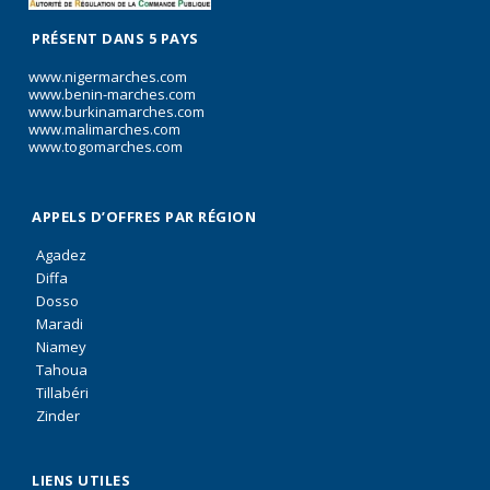
PRÉSENT DANS 5 PAYS
www.nigermarches.com
www.benin-marches.com
www.burkinamarches.com
www.malimarches.com
www.togomarches.com
APPELS D’OFFRES PAR RÉGION
Agadez
Diffa
Dosso
Maradi
Niamey
Tahoua
Tillabéri
Zinder
LIENS UTILES